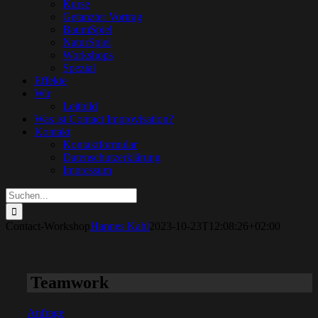
Kurse
Getanzter Vortrag
BaumSpiel
NaturSpiel
Workshops
Spezial
Effekte
Wir
Leitbild
Was ist Contact Improvisation?
Kontakt
Kontaktformular
Datenschutzerklärung
Impressum
Suche
nach:
Contact-Workshop
Hannes Kahl
2023-10-23T12:08:26+02:00
Teamwork
Anfrage