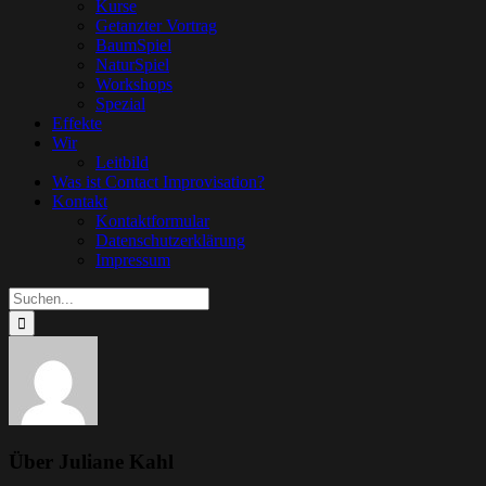
Kurse
Getanzter Vortrag
BaumSpiel
NaturSpiel
Workshops
Spezial
Effekte
Wir
Leitbild
Was ist Contact Improvisation?
Kontakt
Kontaktformular
Datenschutzerklärung
Impressum
Suche
nach:
Über
Juliane Kahl