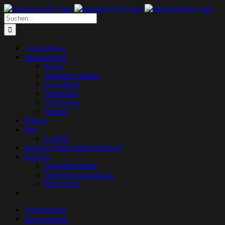
Zum
Inhalt
Suche
springen
nach:
Teambildung
Tanzangebote
Kurse
Getanzter Vortrag
BaumSpiel
NaturSpiel
Workshops
Spezial
Effekte
Wir
Leitbild
Was ist Contact Improvisation?
Kontakt
Kontaktformular
Datenschutzerklärung
Impressum
Teambildung
Tanzangebote